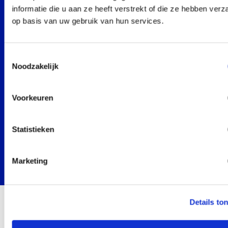
hebben geleid tot een koppeling op deze
informatie die u aan ze heeft verstrekt of die ze hebben ver
gebieden en het met veel plezier geven van
op basis van uw gebruik van hun services.
hoogwaardige trainingen.
Overige trainers
Toestemmingsselectie
De Cockpit werkt samen met een aantal zeer
Noodzakelijk
ervaren gezagvoerders/instructeurs en trainers,
die naar gelang uw wens door De Cockpit
gevraagd worden mee te werken aan uw
Voorkeuren
leerdoelen.
Statistieken
Marketing
Details to