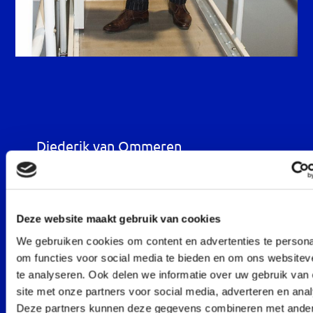
Diederik van Ommeren
Oprichter van De Cockpit, gezagvoerder Boeing
737 (b.d.) bij KLM en instructeur voor vliegers op
de Boeing 737. Gedurende zijn carrière als vlieger
heeft hij zich altijd geïnteresseerd in de vraag
Deze website maakt gebruik van cookies
waarom mensen doen zoals ze doen. En wat het
effect en/of resultaat daarvan is. Op individueel
We gebruiken cookies om content en advertenties te persona
en organisatie niveau. Dat heeft geleid tot het
om functies voor social media te bieden en om ons websitev
volgen van een studie Psychologie en een
te analyseren. Ook delen we informatie over uw gebruik van
opleiding tot professioneel trainer/coach. De
site met onze partners voor social media, adverteren en ana
symbiose tussen mens en machine,
Deze partners kunnen deze gegevens combineren met ande
simulatietechnieken en inzichten in gedrag,