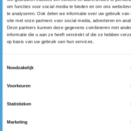
Elements / per deelnemer
.
om functies voor social media te bieden en om ons websitev
Deze prijs is op basis van een minimum van 4
te analyseren. Ook delen we informatie over uw gebruik van
personen.
site met onze partners voor social media, adverteren en ana
Deze partners kunnen deze gegevens combineren met ande
informatie die u aan ze heeft verstrekt of die ze hebben ver
op basis van uw gebruik van hun services.
€ 995,=
Toestemmingsselectie
Noodzakelijk
De investering voor Presteren onder druk The
Basics / per deelnemer.
Voorkeuren
Deze prijs is op basis van een minimum van 4
personen.
Statistieken
Marketing
Grotere groepen op aanvraag.