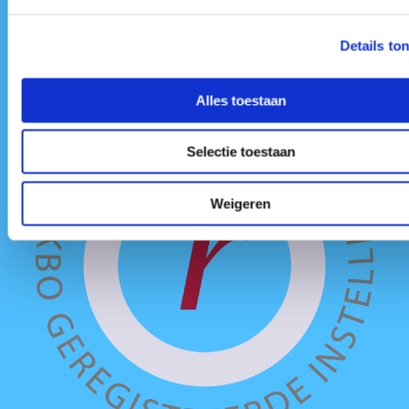
Alle genoemde bedragen zijn per deelnemer en exclusief
BTW.
Details to
De Cockpit BV is CRKBO erkend. Vraag naar de
mogelijkheden voor BTW vrije deelname.
Er wordt gewerkt aan accreditatie voor PE (permanente
Alles toestaan
educatie).
Selectie toestaan
Weigeren